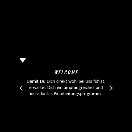
MYCITY BENEFITS

WELCOME
Damit Du Dich direkt wohl bei uns fühlst,
Let
erwartet Dich ein umpfangreiches und
be
individuelles Einarbeitungsprogramm.